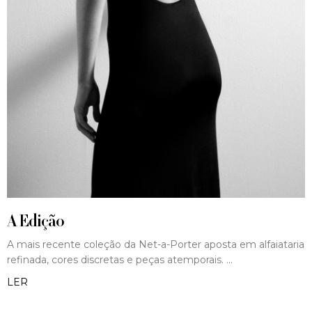
A Edição
A mais recente coleção da Net-a-Porter aposta em alfaiataria
refinada, cores discretas e peças atemporais.
LER