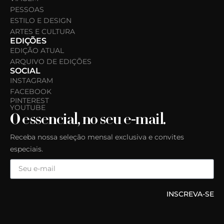
PESSOAS
ESTILO E DESIGN
ARTES E CULTURA
EDIÇÕES
EDIÇÃO ATUAL
ARQUIVO DE EDIÇÕES
SOCIAL
INSTAGRAM
FACEBOOK
PINTEREST
YOUTUBE
O essencial, no seu e-mail.
Receba nossa seleção mensal exclusiva e convites
especiais.
INSCREVA-SE