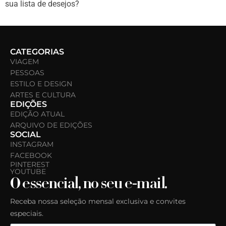
sua lista de desejos?
CATEGORIAS
VIAGEM
PESSOAS
ESTILO E DESIGN
ARTES E CULTURA
EDIÇÕES
EDIÇÃO ATUAL
ARQUIVO DE EDIÇÕES
SOCIAL
INSTAGRAM
FACEBOOK
PINTEREST
YOUTUBE
O essencial, no seu e-mail.
Receba nossa seleção mensal exclusiva e convites
especiais.