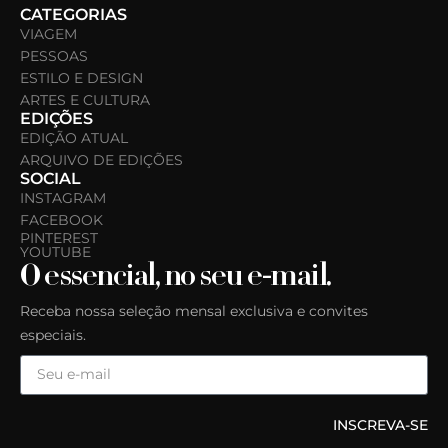
CATEGORIAS
VIAGEM
PESSOAS
ESTILO E DESIGN
ARTES E CULTURA
EDIÇÕES
EDIÇÃO ATUAL
ARQUIVO DE EDIÇÕES
SOCIAL
INSTAGRAM
FACEBOOK
PINTEREST
YOUTUBE
O essencial, no seu e-mail.
Receba nossa seleção mensal exclusiva e convites
especiais.
INSCREVA-SE