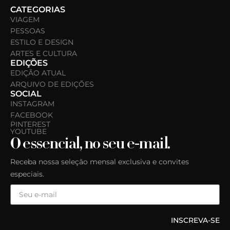
CATEGORIAS
VIAGEM
PESSOAS
ESTILO E DESIGN
ARTES E CULTURA
EDIÇÕES
EDIÇÃO ATUAL
ARQUIVO DE EDIÇÕES
SOCIAL
INSTAGRAM
FACEBOOK
PINTEREST
YOUTUBE
O essencial, no seu e-mail.
Receba nossa seleção mensal exclusiva e convites
especiais.
INSCREVA-SE