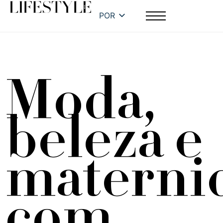
POR
Moda,
beleza e
materni
com