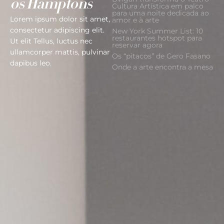
os Hamptons
Cultura Artística em palco
para uma noite dedicada ao
Lorem ipsum dolor sit amet,
amor e à arte
consectetur adipiscing elit.
New York Summer List: 10
restaurantes hotspot para
Ut elit Tellus, luctus nec
reservar agora
ullamcorper mattis, pulvinar
Os “pitacos” de Gero Fasano
dapibus leo.
Onde a arte encontra a mesa