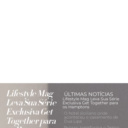
Lifestyle Mag
ÚLTIMAS NOTÍCIAS
Lifestyle Mag Leva Sua Série
Leva Sua Série
Exclusiva Get Together para
os Hamptons
Exclusiva Get
O hotel siciliano onde
aconteceu o casamento de
Together para
Dua Lipa
Bvlgari transforma o Teatro