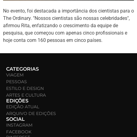
No evento, foi destacada a importância dos cientistas para o
The Ordinary. "Nossos cientistas são nossas celebridades",
afirmou Rita, enfatizando o crescimento da equipe de
pesquisa, que começou com apenas cinco profissionais e
hoje conta com 160 pessoas em cinco países.
CATEGORIAS
VIAGEM
PESSOAS
ESTILO E DESIGN
ARTES E CULTURA
EDIÇÕES
EDIÇÃO ATUAL
ARQUIVO DE EDIÇÕES
SOCIAL
INSTAGRAM
FACEBOOK