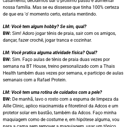
casamento, decidimos dar o próximo passo e aumentar
nossa família. Mas se eu dissesse que tinha 100% certeza
de que era 'o' momento certo, estaria mentindo.
LM: Você tem algum hobby? Se sim, qual?
BW:
Sim! Adoro jogar tênis de praia, sair com os amigos,
dançar, fazer crochê, jogar tranca e cozinhar.
LM: Você pratica alguma atividade física? Qual?
BW:
Sim. Faço aulas de tênis de praia duas vezes por
semana na BT House, treino personalizado com a Thais
Health também duas vezes por semana, e participo de aulas
semanais com a Rafael Protein.
LM: Você tem uma rotina de cuidados com a pele?
BW:
De manhã, lavo o rosto com a espuma de limpeza da
Aille Clinic, aplico niacinamida e fitoretinol da Adcos e um
protetor solar em bastão, também da Adcos. Faço minha
maquiagem como de costume e, em hipótese alguma, vou
para a cama sem remover a maquiagem, usar um tônico