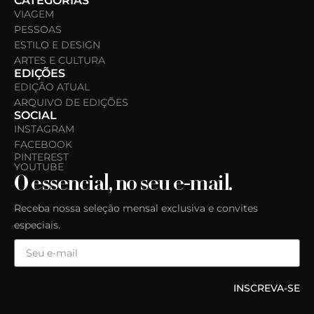
CATEGORIAS
VIAGEM
PESSOAS
ESTILO E DESIGN
ARTES E CULTURA
EDIÇÕES
EDIÇÃO ATUAL
ARQUIVO DE EDIÇÕES
SOCIAL
INSTAGRAM
FACEBOOK
PINTEREST
YOUTUBE
O essencial, no seu e-mail.
Receba nossa seleção mensal exclusiva e convites
especiais.
INSCREVA-SE