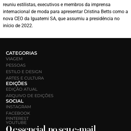
reuniu estilistas, executivos e membros da imprensa
internacional de moda para apresentar Cristina Betts como a
nova CEO da Iguatemi SA, que assumiu a presidência no
início de 2022.
CATEGORIAS
VIAGEM
PESSOAS
ESTILO E DESIGN
ARTES E CULTURA
EDIÇÕES
EDIÇÃO ATUAL
ARQUIVO DE EDIÇÕES
SOCIAL
INSTAGRAM
FACEBOOK
PINTEREST
YOUTUBE
O essencial, no seu e-mail.