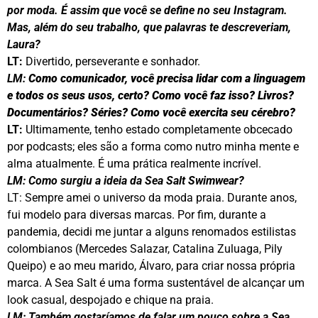
por moda. É assim que você se define no seu Instagram.
Mas, além do seu trabalho, que palavras te descreveriam,
Laura?
LT:
Divertido, perseverante e sonhador.
LM:
Como comunicador, você precisa lidar com a linguagem
e todos os seus usos, certo? Como você faz isso? Livros?
Documentários? Séries? Como você exercita seu cérebro?
LT:
Ultimamente, tenho estado completamente obcecado
por podcasts; eles são a forma como nutro minha mente e
alma atualmente. É uma prática realmente incrível.
LM: Como surgiu a ideia da Sea Salt Swimwear?
LT: Sempre amei o universo da moda praia. Durante anos,
fui modelo para diversas marcas. Por fim, durante a
pandemia, decidi me juntar a alguns renomados estilistas
colombianos (Mercedes Salazar, Catalina Zuluaga, Pily
Queipo) e ao meu marido, Álvaro, para criar nossa própria
marca. A Sea Salt é uma forma sustentável de alcançar um
look casual, despojado e chique na praia.
LM: Também gostaríamos de falar um pouco sobre a Sea