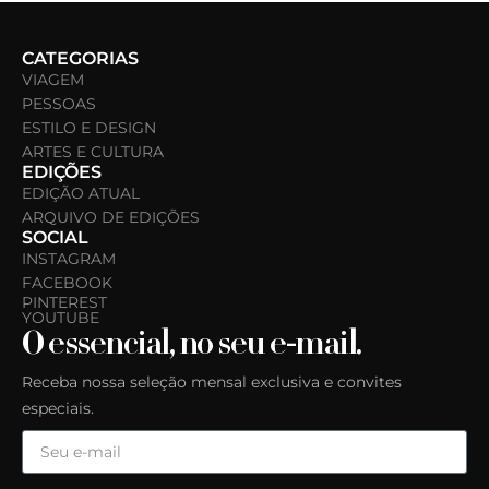
CATEGORIAS
VIAGEM
PESSOAS
ESTILO E DESIGN
ARTES E CULTURA
EDIÇÕES
EDIÇÃO ATUAL
ARQUIVO DE EDIÇÕES
SOCIAL
INSTAGRAM
FACEBOOK
PINTEREST
YOUTUBE
O essencial, no seu e-mail.
Receba nossa seleção mensal exclusiva e convites
especiais.