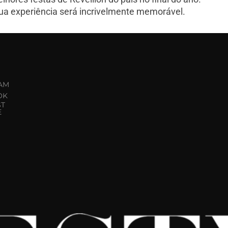
sua experiência será incrivelmente memorável.
AM
OK
ST
E