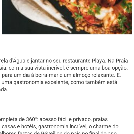
rela d'Água e jantar no seu restaurante Playa. Na Praia
sia, com a sua vista incrível, é sempre uma boa opção.
ara um dia à beira-mar e um almoço relaxante. E,
ce uma gastronomia excelente, como também está
ada.
pleta de 360°: acesso fácil e privado, praias
asas e hotéis, gastronomia incrível, o charme do
ores festas de Réveillon do país no final do ano.