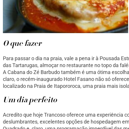
O que fazer
Para passar o dia na praia, vale a pena ir à Pousada Est
das Tartarugas, almoçar no restaurante no topo da falé
A Cabana do Zé Barbudo também é uma ótima escolha p
claro, o recém-inaugurado Hotel Fasano não só ofere
localizado na Praia de Itapororoca, uma praia mais isol
Um dia perfeito
Acredito que hoje Trancoso oferece uma experiência com
deslumbrantes, excelentes opções de hospedagem em c
Quadrado e, claro, uma programação imperdível das melh