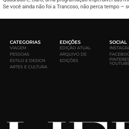
Se você ainda não foi a Trancoso, não perca tempo — 
CATEGORIAS
EDIÇÕES
SOCIAL
VIAGEM
EDIÇÃO ATUAL
INSTAGR
PESSOAS
ARQUIVO DE
FACEBO
PINTERE
ESTILO E DESIGN
EDIÇÕES
YOUTUB
ARTES E CULTURA