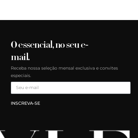
O essencial, no seu e-
mail.
Receba nossa seleção mensal exclusiva e convites
especiais.
INSCREVA-SE