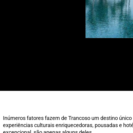
Guia Tran
Inúmeros fatores fazem de Trancoso um destino único 
experiências culturais enriquecedoras, pousadas e ho
excepcional, são apenas alguns deles.