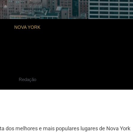
NOVA YORK
ork por Lifestyle 
lauRibeiro
Redação
ista dos melhores e mais populares lugares de Nova York