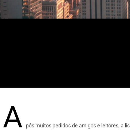
Guia de Nova Y
@C
A
pós muitos pedidos de amigos e leitores, a l