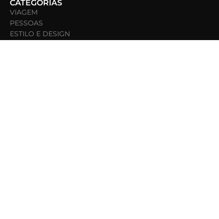
CATEGORIAS
VIAGEM
PESSOAS
ESTILO E DESIGN
ARTES E CULTURA
EDIÇÕES
EDIÇÃO ATUAL
ARQUIVO DE EDIÇÕES
SOCIAL
INSTAGRAM
FACEBOOK
PINTEREST
YOUTUBE
O essencial, no seu e-mail.
Receba nossa seleção mensal exclusiva e convites
especiais.
INSCREVA-SE