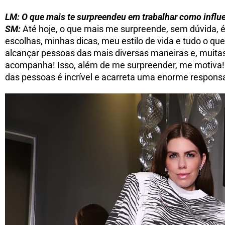
LM: O que mais te surpreendeu em trabalhar como influ
SM:
Até hoje, o que mais me surpreende, sem dúvida, 
escolhas, minhas dicas, meu estilo de vida e tudo o q
alcançar pessoas das mais diversas maneiras e, muit
acompanha! Isso, além de me surpreender, me motiva! A
das pessoas é incrível e acarreta uma enorme responsa