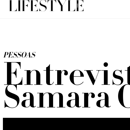
PESSOAS
Entrevis
Samara 
Por trás do sucesso de Samara Checon nas redes so