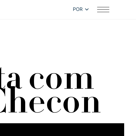
POR
ta com
Checon
ciais, a influenciadora fala sobre suas