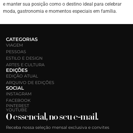
e manter sua posição como o destino ideal para celebrar
moda, gastronomia e momentos especiais em família.
CATEGORIAS
VIAGEM
PESSOAS
ESTILO E DESIGN
ARTES E CULTURA
EDIÇÕES
EDIÇÃO ATUAL
ARQUIVO DE EDIÇÕES
SOCIAL
INSTAGRAM
FACEBOOK
PINTEREST
YOUTUBE
O essencial, no seu e-mail.
Receba nossa seleção mensal exclusiva e convites