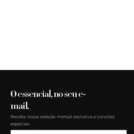
O essencial, no seu e-
mail.
Receba nossa seleção mensal exclusiva e convites
especiais.