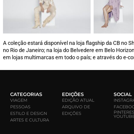
A coleção estará disponível na loja flagship da CB no S
no Rio de Janeiro; na loja do Belvedere em Belo Horizo
em lojas multimarcas em todo o país; e através do e-
CATEGORIAS
EDIÇÕES
SOCIAL
VIAGEM
EDIÇÃO ATUAL
INSTAGR
PESSOAS
ARQUIVO DE
FACEBO
PINTERE
ESTILO E DESIGN
EDIÇÕES
YOUTUB
ARTES E CULTURA