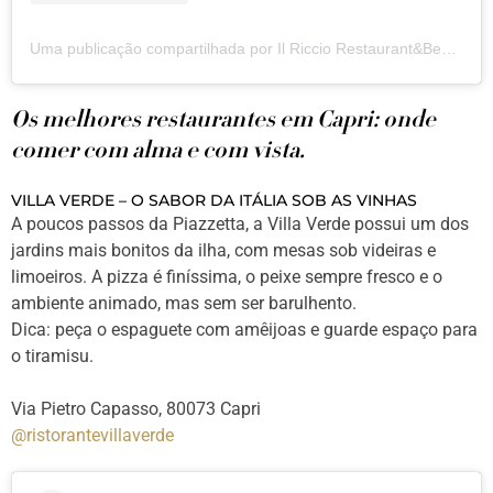
Uma publicação compartilhada por Il Riccio Restaurant&BeachClub (@ilricciocapri)
Os melhores restaurantes em Capri: onde
comer com alma e com vista.
VILLA VERDE – O SABOR DA ITÁLIA SOB AS VINHAS
A poucos passos da Piazzetta, a Villa Verde possui um dos
jardins mais bonitos da ilha, com mesas sob videiras e
limoeiros. A pizza é finíssima, o peixe sempre fresco e o
ambiente animado, mas sem ser barulhento.
Dica: peça o espaguete com amêijoas e guarde espaço para
o tiramisu.
Via Pietro Capasso, 80073 Capri
@ristorantevillaverde