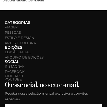
Cláudia Ribeiro Bernstein
CATEGORIAS
VIAGEM
PESSOAS
ESTILO E DESIGN
ARTES E CULTURA
EDIÇÕES
EDIÇÃO ATUAL
ARQUIVO DE EDIÇÕES
SOCIAL
INSTAGRAM
FACEBOOK
PINTEREST
YOUTUBE
O essencial, no seu e-mail.
Receba nossa seleção mensal exclusiva e convites
especiais.