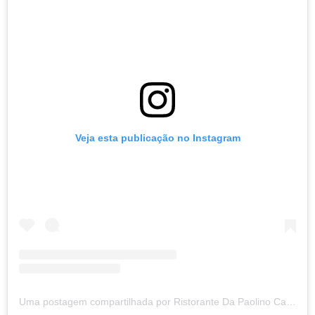
Veja esta publicação no Instagram
Uma postagem compartilhada por Ristorante Da Paolino Capri (@paolinolemontreescapri)