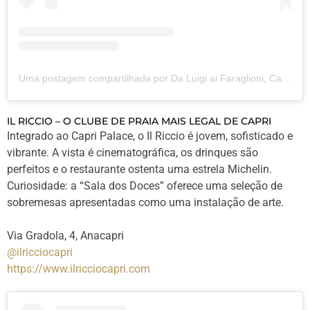
Uma postagem compartilhada por Da Luigi ai Faraglioni, Capri (@da_luigi_ai_faraglioni)
IL RICCIO – O CLUBE DE PRAIA MAIS LEGAL DE CAPRI
Integrado ao Capri Palace, o Il Riccio é jovem, sofisticado e
vibrante. A vista é cinematográfica, os drinques são
perfeitos e o restaurante ostenta uma estrela Michelin.
Curiosidade: a “Sala dos Doces” oferece uma seleção de
sobremesas apresentadas como uma instalação de arte.
Via Gradola, 4, Anacapri
@ilricciocapri
https://www.ilricciocapri.com