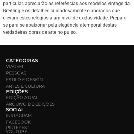
particular, apreciarão as referências aos modelos vintage da
Breitling e os detalhes cuidadosamente elaborados que
elevam estes relógios a um nível de exclusividade. Prepare-
se para se apaixonar pela elegância atemporal destas
verdadeiras obras de arte no pulso.
CATEGORIAS
VIAGEM
PESSOAS
ESTILO E DESIGN
ARTES E CULTURA
EDIÇÕES
EDIÇÃO ATUAL
ARQUIVO DE EDIÇÕES
SOCIAL
INSTAGRAM
FACEBOOK
PINTEREST
YOUTUBE