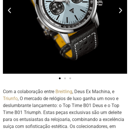
Com a colaboração entre
Breitling
, Deus Ex Machina, e
Triunfo
, O mercado de relógios de luxo ganha um novo e
deslumbrante lançamento: o Top Time B01 Deus e o Top
Time B01 Triumph. Estas peças exclusivas são um deleite
para os entusiastas da relojoaria, combinando a excelência
suíça com sofisticação estética. Os colecionadores, em