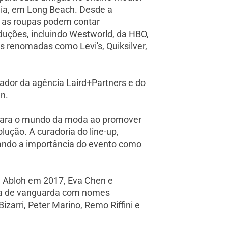
nia, em Long Beach. Desde a
ue as roupas podem contar
uções, incluindo Westworld, da HBO,
 renomadas como Levi's, Quiksilver,
dador da agência Laird+Partners e do
n.
o para o mundo da moda ao promover
ução. A curadoria do line-up,
cando a importância do evento como
l Abloh em 2017, Eva Chen e
ria de vanguarda com nomes
zarri, Peter Marino, Remo Riffini e