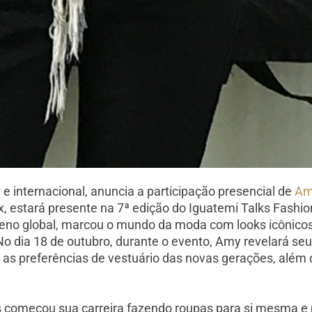
e internacional, anuncia a participação presencial de
Am
lix, estará presente na 7ª edição do Iguatemi Talks Fashi
meno global, marcou o mundo da moda com looks icônicos
No dia 18 de outubro, durante o evento, Amy revelará se
 as preferências de vestuário das novas gerações, além 
ris começou sua carreira fazendo roupas para si mesma 