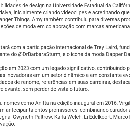
bilidades de design na Universidade Estadual da Califór
visiva, inicialmente criando videoclipes e acreditando q
anger Things, Amy também contribuiu para diversas prod
coleções de moda em colaboração com marcas americanas
ará com a participação internacional de Trey Laird, fun
dente do @DrBarbaraSturm, e o ícone da moda Dapper Da
dição em 2023 com um legado significativo, contribuind
ias inovadoras em um setor dinâmico e em constante evol
idados de renome, referências em suas carreiras, desta
elevante, sem perder de vista o futuro.
ou nomes como Anitta na edição inaugural em 2016, Virgi
em antecipar talentos promissores, combinando curado
a, Gwyneth Paltrow, Karla Welch, Li Edelkoort, Marco Bi
ovação.