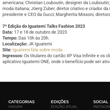
americana; Christian Louboutin, designer da Louboutin;
moda italiana; Jöerg Zuber, diretor criativo e criador da 
presidente e CEO da Gucci; Margherita Missoni, diretora 
7ª Edição do Iguatemi Talks Fashion 2023
Data:
17 e 18 de outubro de 2023
Tempo:
Das 10h às 20h.
Localização:
JK Iguatemi
Site:
Iguatemi fala sobre moda
Ingressos:
Os titulares do cartão XP Visa Infinite e o
aplicativo Iguatemi ONE, onde o benefício pode ser ati
CATEGORIAS
EDIÇÕES
SOCIAL
VIAGEM
EDIÇÃO ATUAL
INSTAGR