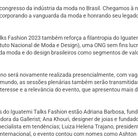
 congresso da indústria da moda no Brasil. Chegamos à
corporando a vanguarda da moda e honrando seu legado”, r
lks Fashion 2023 também reforça a filantropia do Iguatem
ituto Nacional de Moda e Design), uma ONG sem fins lu
 da moda e do design brasileiros como segmentos de val
 ano será novamente realizada presencialmente, com vag
o mundo, as sessões plenárias também serão transmitidas
teresse e a relevância do evento, que apresentou mais d
 do Iguatemi Talks Fashion estão Adriana Barbosa, fund
a da Gallerist; Ana Khouri, designer de joias e fundado
pecialista em tendências; Luiza Helena Trajano, presiden
internacional, o evento contou com nomes como Ashton Ap