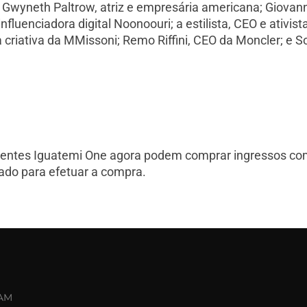
 Gwyneth Paltrow, atriz e empresária americana; Giovann
influenciadora digital Noonoouri; a estilista, CEO e ativis
criativa da MMissoni; Remo Riffini, CEO da Moncler; e Sof
s clientes Iguatemi One agora podem comprar ingressos co
vado para efetuar a compra.
AM