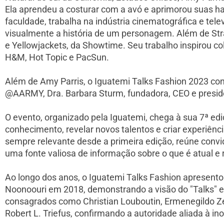
Ela aprendeu a costurar com a avó e aprimorou suas ha
faculdade, trabalha na indústria cinematográfica e tele
visualmente a história de um personagem. Além de Str
e Yellowjackets, da Showtime. Seu trabalho inspirou 
H&M, Hot Topic e PacSun.
Além de Amy Parris, o Iguatemi Talks Fashion 2023 cont
@AARMY, Dra. Barbara Sturm, fundadora, CEO e presi
O evento, organizado pela Iguatemi, chega à sua 7ª e
conhecimento, revelar novos talentos e criar experiênc
sempre relevante desde a primeira edição, reúne conv
uma fonte valiosa de informação sobre o que é atual e r
Ao longo dos anos, o Iguatemi Talks Fashion apresent
Noonoouri em 2018, demonstrando a visão do "Talks" 
consagrados como Christian Louboutin, Ermenegildo Zegn
Robert L. Triefus, confirmando a autoridade aliada à in